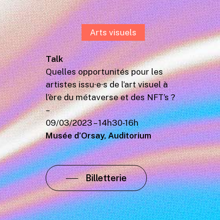
Arts visuels
Talk
Quelles opportunités pour les
artistes issu·e·s de l’art visuel à
l’ère du métaverse et des NFT’s ?
–
09/03/2023 – 14h30-16h
Musée d’Orsay, Auditorium
Billetterie