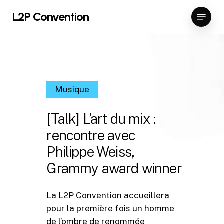
Skip
Menu
L2P Convention
to
Close
main
Menu
content
Musique
[Talk] L’art du mix :
rencontre avec
Philippe Weiss,
Grammy award winner
La L2P Convention accueillera
pour la première fois un homme
de l’ombre de renommée