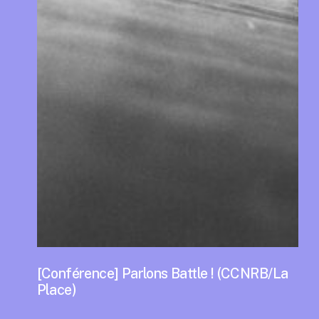
[Conférence] Parlons Battle ! (CCNRB/La
Place)