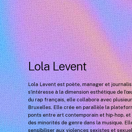
Lola Levent
Lola Levent est poète, manager et journalis
s’intéresse à la dimension esthétique de l’œ
du rap français, elle collabore avec plusieur
Bruxelles. Elle crée en parallèle la platef
ponts entre art contemporain et hip-hop, et
des minorités de genre dans la musique. Ell
sensibiliser aux violences sexistes et sexu