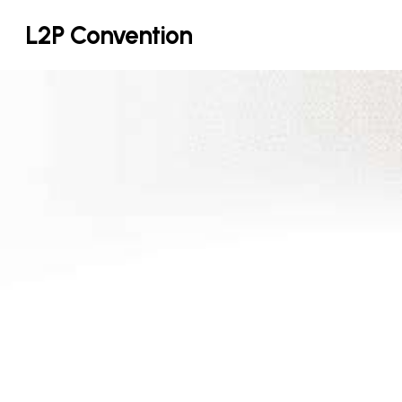
Skip
L2P Convention
to
main
content