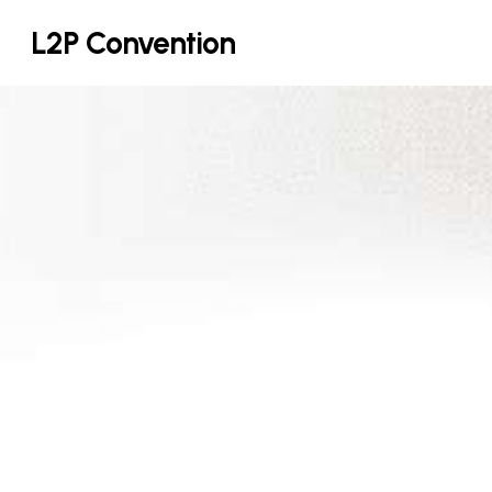
Skip
L2P Convention
to
main
content