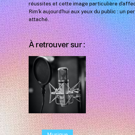
réussites et cette image particulière d’affec
Rim’k aujourd’hui aux yeux du public : un p
attaché.
À retrouver sur :
Musique