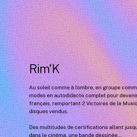
Rim'K
Au soleil comme à l’ombre, en groupe comme 
modes en autodidacte complet pour devenir un
français, remportant 2 Victoires de la Musi
disques vendus.
Des multitudes de certifications allant jus
dans le cinéma, une bande dessinée…