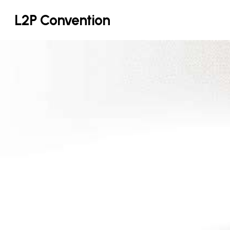
Skip
L2P Convention
to
main
content