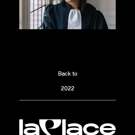
Vinciane Jacquet
Back to
2
0
2
2