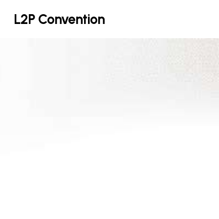
Skip
L2P Convention
to
main
content