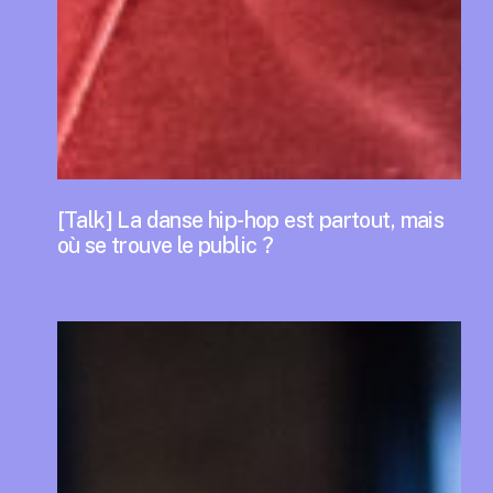
[Talk] La danse hip-hop est partout, mais
où se trouve le public ?