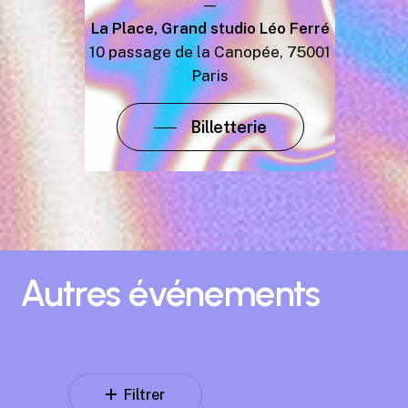
—
La Place, Grand studio Léo Ferré
10 passage de la Canopée, 75001
Paris
Billetterie
Autres
événements
Filtrer