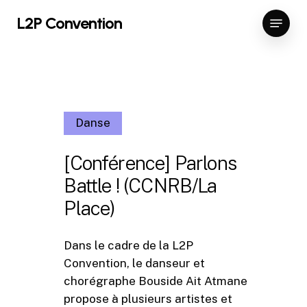
Skip
Menu
L2P Convention
to
Close
main
Menu
content
Danse
[Conférence] Parlons
Battle ! (CCNRB/La
Place)
Dans le cadre de la L2P
Convention, le danseur et
chorégraphe Bouside Ait Atmane
propose à plusieurs artistes et