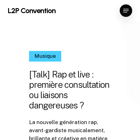
Skip
Menu
L2P Convention
to
Close
main
Menu
content
Musique
[Talk] Rap et live :
première consultation
ou liaisons
dangereuses ?
La nouvelle génération rap,
avant-gardiste musicalement,
brillante et créative en matière