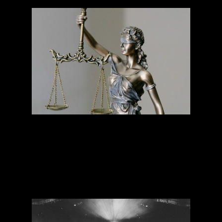
[Conférence] Le rap et la
justice : la liberté
d’expression sous
protection … et sous
surveillance