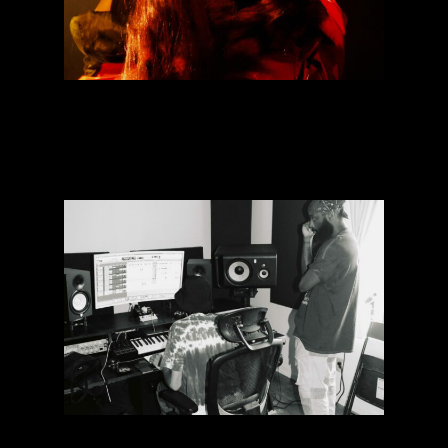
[Talk] Corps et musique :
empouvoirement par le
rap
[Talk] Beatmaker·euse·s :