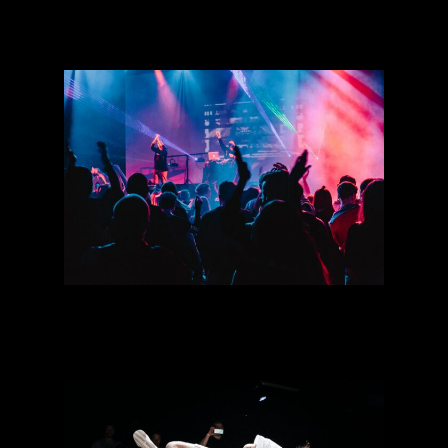
[Workshop] Forum D·I·V·A·
: faire le rap de demain
[Talk] Panorama du rap
français