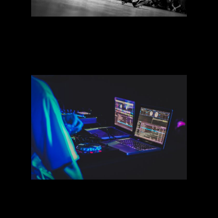
[Conférence] Parlons
Battle ! (CCNRB/La
Place)
[Workshop] Analyse des
contrats dans la musique