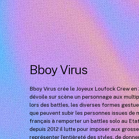
Bboy Virus
Bboy Virus crée le Joyeux Loufock Crew en 
dévoile sur scène un personnage aux multiple
lors des battles, les diverses formes gestu
que peuvent subir les personnes issues de mi
français à remporter un battles solo au Eta
depuis 2012 il lutte pour imposer aux gross
représenter l’entièreté des styles, de donn