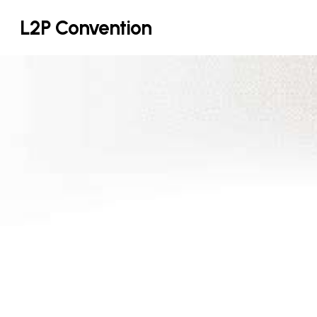
Skip
L2P Convention
to
main
content