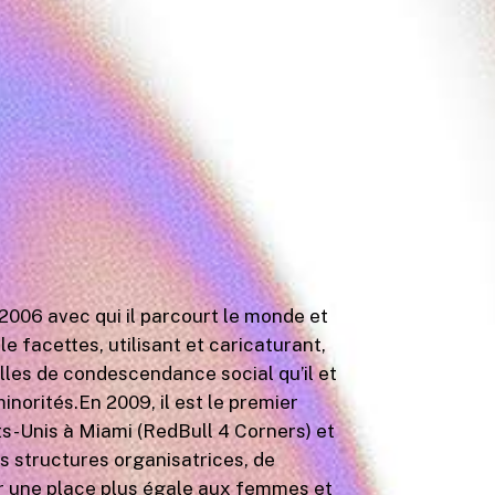
2006 avec qui il parcourt le monde et
 facettes, utilisant et caricaturant,
elles de condescendance social qu’il et
norités.En 2009, il est le premier
ts-Unis à Miami (RedBull 4 Corners) et
es structures organisatrices, de
er une place plus égale aux femmes et