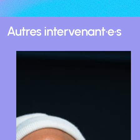
Autres
intervenant·e·s