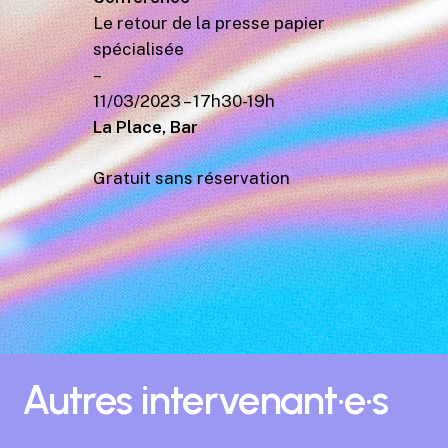
Le retour de la presse papier
spécialisée
–
11/03/2023 – 17h30-19h
La Place, Bar
Gratuit sans réservation
Autres
intervenant·e·s