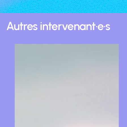
Autres
intervenant·e·s