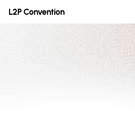
Skip
L2P Convention
to
main
content