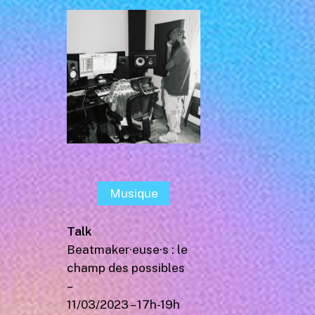
Musique
Talk
Beatmaker·euse·s : le
champ des possibles
–
11/03/2023 – 17h-19h